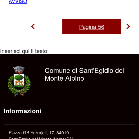
AVVISO
Pagina
56
Pag
Pagina
Precedente
suc
Inserisci qui il testo
Comune di Sant'Egidio del
Monte Albino
Informazioni
Piazza GB Ferrajoli, 17, 84010