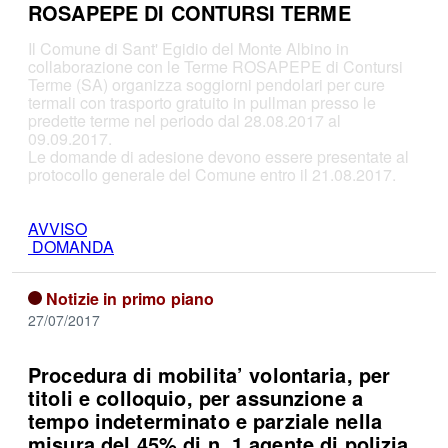
ROSAPEPE DI CONTURSI TERME
Il Comune di Sant' Egidio del Monte Albino in
collaborazione con le Terme ROSAPEPE di Contursi
Terme (SA) organizza soggiorni pendolari per cure
termali con trasporto gratuito in pullman presso le
predette terme nel periodo dal 28.08.2017 al
09.09.2017.
Le domande di adesione devono essere presentate al
protocollo generale del Comune entro il 21.08.2017.
AVVISO
DOMANDA
Notizie in primo piano
27/07/2017
Procedura di mobilita’ volontaria, per
titoli e colloquio, per assunzione a
tempo indeterminato e parziale nella
misura del 45% di n. 1 agente di polizia